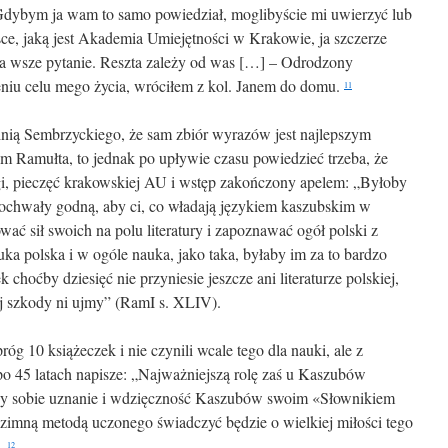
 Gdybym ja wam to samo powiedział, moglibyście mi uwierzyć lub
lsce, jaką jest Akademia Umiejętności w Krakowie, ja szczerze
 na wsze pytanie. Reszta zależy od was […] – Odrodzony
eniu celu mego życia, wróciłem z kol. Janem do domu.
11
pinią Sembrzyckiego, że sam zbiór wyrazów jest najlepszym
 Ramułta, to jednak po upływie czasu powiedzieć trzeba, że
sięgi, pieczęć krakowskiej AU i wstęp zakończony apelem: „Byłoby
pochwały godną, aby ci, co władają językiem kaszubskim w
ować sił swoich na polu literatury i zapoznawać ogół polski z
a polska i w ogóle nauka, jako taka, byłaby im za to bardzo
choćby dziesięć nie przyniesie jeszcze ani literaturze polskiej,
j szkody ni ujmy” (RamI s. XLIV).
óg 10 książeczek i nie czynili wcale tego dla nauki, ale z
o 45 latach napisze: „Najważniejszą rolę zaś u Kaszubów
szy sobie uznanie i wdzięczność Kaszubów swoim «Słownikiem
 zimną metodą uczonego świadczyć będzie o wielkiej miłości tego
.
12