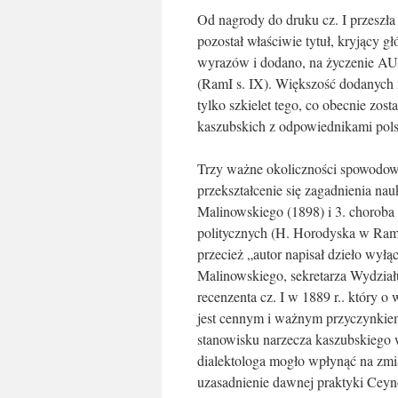
Od nagrody do druku cz. I przeszł
pozostał właściwie tytuł, kryjący g
wyrazów i dodano, na życzenie AU,
(RamI s. IX). Większość dodanych m
tylko szkielet tego, co obecnie zos
kaszubskich z odpowiednikami pols
Trzy ważne okoliczności spowodow
przekształcenie się zagadnienia nau
Malinowskiego (1898) i 3. choroba
politycznych (H. Horodyska w Ram
przecież „autor napisał dzieło wyłą
Malinowskiego, sekretarza Wydział
recenzenta cz. I w 1889 r.. który o
jest cennym i ważnym przyczynkiem
stanowisku narzecza kaszubskiego
dialektologa mogło wpłynąć na zmi
uzasadnienie dawnej praktyki Ceyn