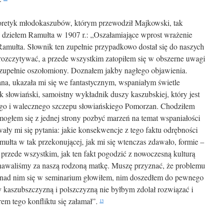
oretyk młodokaszubów, którym przewodził Majkowski, tak
 dziełem Ramułta w 1907 r.: „Oszałamiające wprost wrażenie
amułta. Słownik ten zupełnie przypadkowo dostał się do naszych
 rozczytywać, a przede wszystkim zatopiłem się w obszerne uwagi
zupełnie oszołomiony. Doznałem jakby nagłego objawienia.
na, ukazała mi się we fantastycznym, wspaniałym świetle
 słowiański, samoistny wykładnik duszy kaszubskiej, który jest
kiego i walecznego szczepu słowiańskiego Pomorzan. Chodziłem
 mogłem się z jednej strony pozbyć marzeń na temat wspaniałości
wały mi się pytania: jakie konsekwencje z tego faktu odrębności
mułta w tak przekonującej, jak mi się wtenczas zdawało, formie –
przede wszystkim, jak ten fakt pogodzić z nowoczesną kulturą
nawaliśmy za naszą rodzoną matkę. Muszę przyznać, że problemu
o nad nim się w seminarium głowiłem, nim doszedłem do pewnego
 kaszubszczyzną i polszczyzną nie byłbym zdolał rozwiązać i
m tego konfliktu się załamał”.
13