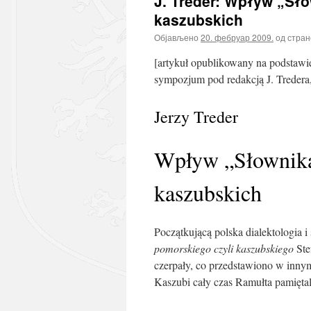
J. Treder: Wpływ „Sło
kaszubskich
Објављено
20. фебруар 2009.
од стран
[artykuł opublikowany na podstawi
sympozjum pod redakcją J. Tredera,
Jerzy Treder
Wpływ „Słownika”
kaszubskich
Początkującą polska dialektologia i
pomorskiego czyli kaszubskiego
Ste
czerpały, co przedstawiono w inny
Kaszubi cały czas Ramułta pamiętal