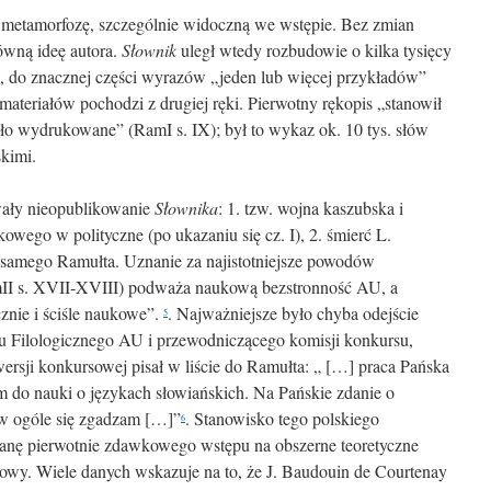
a metamorfozę, szczególnie widoczną we wstępie. Bez zmian
łówną ideę autora.
Słownik
uległ wtedy rozbudowie o kilka tysięcy
 do znacznej części wyrazów „jeden lub więcej przykładów”
ateriałów pochodzi z drugiej ręki. Pierwotny rękopis „stanowił
tało wydrukowane” (RamI s. IX); był to wykaz ok. 10 tys. słów
kimi.
ały nieopublikowanie
Słownika
: 1. tzw. wojna kaszubska i
kowego w polityczne (po ukazaniu się cz. I), 2. śmierć L.
 samego Ramułta. Uznanie za najistotniejsze powodów
II s. XVII-XVIII) podważa naukową bezstronność AU, a
cznie i ściśle naukowe”.
. Najważniejsze było chyba odejście
5
u Filologicznego AU i przewodniczącego komisji konkursu,
 wersji konkursowej pisał w liście do Ramułta: „ […] praca Pańska
 do nauki o językach słowiańskich. Na Pańskie zdanie o
 w ogóle się zgadzam […]”
. Stanowisko tego polskiego
6
anę pierwotnie zdawkowego wstępu na obszerne teoretyczne
owy. Wiele danych wskazuje na to, że J. Baudouin de Courtenay