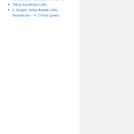
Teksty kaszubskie [cdn]
L. Roppel: Stefan Ramułt (szkic
biograficzny – w 25-lecie zgonu)