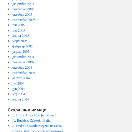
децембар 2005
новембар 2005
октобар 2005
септембар 2005
јун 2005
мај 2005
април 2005
март 2005
фебруар 2005
јануар 2005
децембар 2004
новембар 2004
октобар 2004
септембар 2004
август 2004
јул 2004
јун 2004
мај 2004
април 2004
Скорашњи чланци
E. Breza: Człuchów [o nazwie]
A. Budzisz: Żelezôk i flińta
J. Treder: Kaszubszczyzna literacka
(Cechy, fazy i tendencje rozwojowe)