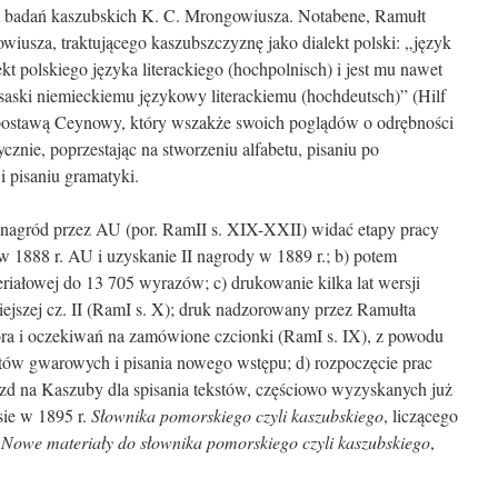
m badań kaszubskich K. C. Mrongowiusza. Notabene, Ramułt
iusza, traktującego kaszubszczyznę jako dialekt polski: „język
kt polskiego języka literackiego (hochpolnisch) i jest mu nawet
b saski niemieckiemu językowy literackiemu (hochdeutsch)” (Hilf
z postawą Ceynowy, który wszakże swoich poglądów o odrębności
cznie, poprzestając na stworzeniu alfabetu, pisaniu po
 pisaniu gramatyki.
 nagród przez AU (por. RamII s. XIX-XXII) widać etapy pracy
 w 1888 r. AU i uzyskanie II nagrody w 1889 r.; b) potem
eriałowej do 13 705 wyrazów; c) drukowanie kilka lat wersji
iejszej cz. II (RamI s. X); druk nadzorowany przez Ramułta
ora i oczekiwań na zamówione czcionki (RamI s. IX), z powodu
ów gwarowych i pisania nowego wstępu; d) rozpoczęcie prac
yjazd na Kaszuby dla spisania tekstów, częściowo wyzyskanych już
sie w 1895 r.
Słownika pomorskiego czyli kaszubskiego
, liczącego
a
Nowe materiały do słownika pomorskiego czyli kaszubskiego
,