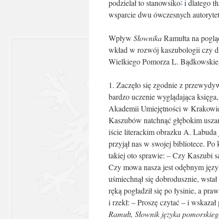
podzielał to stanowsiko
i dlatego t
7
wsparcie dwu ówczesnych autoryte
Wpływ
Słownika
Ramułta na pogląd
wkład w rozwój kaszubologii czy di
Wielkiego Pomorza L. Bądkowski
1. Zaczęło się zgodnie z przewydy
bardzo uczenie wyglądająca księga,
Akademii Umiejętności w Krakowie 
Kaszubów natchnąć głębokim uszanow
iście literackim obrazku A. Labud
przyjął nas w swojej bibliotece. P
takiej oto sprawie: – Czy Kaszubi
Czy mowa nasza jest odębnym języ
uśmiechnął się dobrodusznie, wstał
ręką pogładził się po łysinie, a pr
i rzekł: – Proszę czytać – i wskaza
Ramułt, Słownik języka pomorskieg