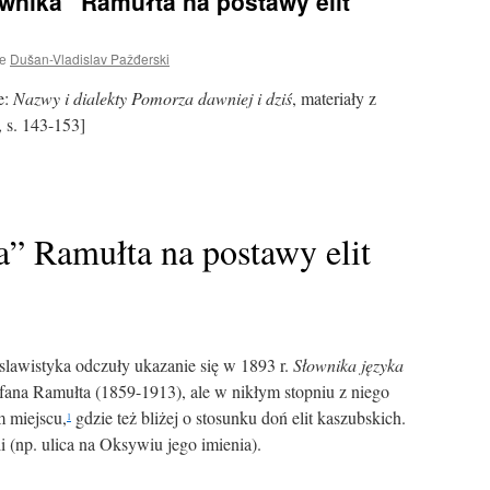
wnika” Ramułta na postawy elit
е
Dušan-Vladislav Pažđerski
e:
Nazwy i dialekty Pomorza dawniej i dziś
, materiały z
 s. 143-153]
 Ramułta na postawy elit
 slawistyka odczuły ukazanie się w 1893 r.
Słownika języka
fana Ramułta (1859-1913), ale w nikłym stopniu z niego
m miejscu,
gdzie też bliżej o stosunku doń elit kaszubskich.
1
i (np. ulica na Oksywiu jego imienia).