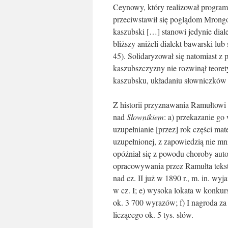
Ceynowy, który realizował progra
przeciwstawił się poglądom Mrongow
kaszubski […] stanowi jedynie diale
bliższy aniżeli dialekt bawarski lu
45). Solidaryzował się natomiast 
kaszubszczyzny nie rozwinął teorety
kaszubsku, układaniu słowniczków i
Z historii przyznawania Ramułtowi
nad
Słownikiem
: a) przekazanie go
uzupełnianie [przez] rok części mat
uzupełnionej, z zapowiedzią nie mn
opóźniał się z powodu choroby aut
opracowywania przez Ramułta tekst
nad cz. II już w 1890 r., m. in. w
w cz. I; e) wysoka lokata w konkur
ok. 3 700 wyrazów; f) I nagroda z
liczącego ok. 5 tys. słów.