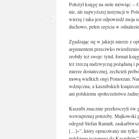
Położył księgę na stole mówiąc: –
nie, ale najwyższej instytucji w Po
wierzę i taka jest odpowiedź moja
duchowo, pełen szęścia w odnalezi
Zgadzając się w jakiejś mierze z o
argumentem przeciwko twierdzeniom
zrobiły też swoje: tytuł, format k
też rzeczą nadzwyczaj pożądaną i 
mierze dostatecznej, zechcieli prób
mową wielkich ongi Pomorzan. Nauk
wdzięczna, a kaszubskich książeczek 
ani polskiemu społeczeństwu żadne
Kaszubi znacznie przekroczyli ów pr
wewnętrznej potrzeby. Majkowski p
odegrał Stefan Ramułt, zaskarbiw
[…]»”, który opracowany nie tylko
polskiego uczonego do Kaszubów”