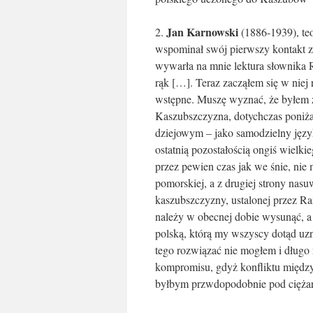
Jan Karnowski
2.
(1886-1939), te
wspominał swój pierwszy kontakt z
wywarła na mnie lektura słownika R
rąk […]. Teraz zacząłem się w niej
wstępne. Muszę wyznać, że byłem 
Kaszubszczyzna, dotychczas poniża
dziejowym – jako samodzielny język
ostatnią pozostałością ongiś wiel
przez pewien czas jak we śnie, nie
pomorskiej, a z drugiej strony nasu
kaszubszczyzny, ustalonej przez Ra
należy w obecnej dobie wysunąć, a 
polską, którą my wszyscy dotąd uz
tego rozwiązać nie mogłem i dług
kompromisu, gdyż konfliktu między
byłbym przwdopodobnie pod ciężare