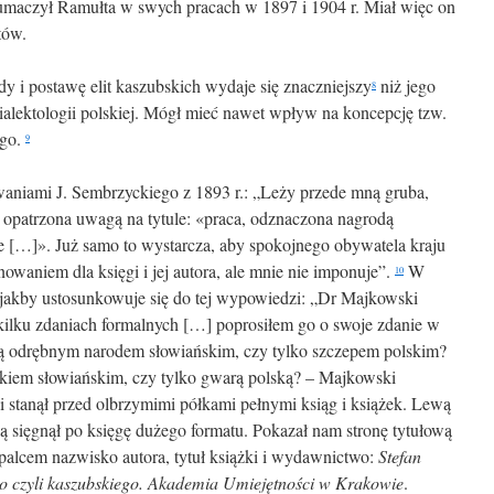
łumaczył Ramułta w swych pracach w 1897 i 1904 r. Miał więc on
tów.
y i postawę elit kaszubskich wydaje się znaczniejszy
niż jego
8
alektologii polskiej. Mógł mieć nawet wpływ na koncepcję tzw.
ego.
9
waniami J. Sembrzyckiego z 1893 r.: „Leży przede mną gruba,
 opatrzona uwagą na tytule: «praca, odznaczona nagrodą
[…]». Już samo to wystarcza, aby spokojnego obywatela kraju
aniem dla księgi i jej autora, ale mnie nie imponuje”.
W
10
a jakby ustosunkowuje się do tej wypowiedzi: „Dr Majkowski
o kilku zdaniach formalnych […] poprosiłem go o swoje zdanie w
 są odrębnym narodem słowiańskim, czy tylko szczepem polskim?
kiem słowiańskim, czy tylko gwarą polską? – Majkowski
 i stanął przed olbrzymimi półkami pełnymi ksiąg i książek. Lewą
awą sięgnął po księgę dużego formatu. Pokazał nam stronę tytułową
ł palcem nazwisko autora, tytuł książki i wydawnictwo:
Stefan
o czyli kaszubskiego. Akademia Umiejętności w Krakowie
.