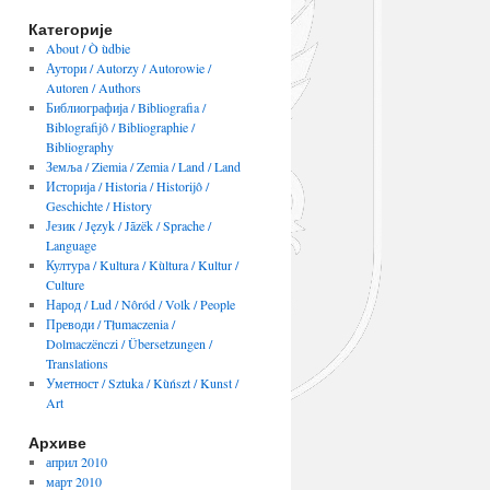
Категорије
About / Ò ùdbie
Аутори / Autorzy / Autorowie /
Autoren / Authors
Библиографија / Bibliografia /
Biblografijô / Bibliographie /
Bibliography
Земља / Ziemia / Zemia / Land / Land
Историја / Historia / Historijô /
Geschichte / History
Језик / Język / Jãzëk / Sprache /
Language
Култура / Kultura / Kùltura / Kultur /
Culture
Народ / Lud / Nôród / Volk / People
Преводи / Tłumaczenia /
Dolmaczënczi / Übersetzungen /
Translations
Уметност / Sztuka / Kùńszt / Kunst /
Art
Архиве
април 2010
март 2010