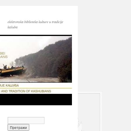
elektronska biblioteka kulture u tradicije
kašuba