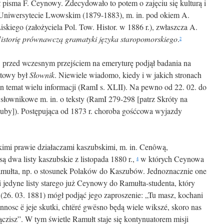
ł pisma F. Ceynowy. Zdecydowało to potem o zajęciu się kulturą i
Uniwersytecie Lwowskim (1879-1883), m. in. pod okiem A.
iskiego (założyciela Pol. Tow. Histor. w 1886 r.), zwłaszcza A.
istorię prównawczą gramatyki języka staropomorskiego
.
2
k, przed wczesnym przejściem na emeryturę podjął badania na
otowy był
Słownik
. Niewiele wiadomo, kiedy i w jakich stronach
n temat wielu informacji (RamI s. XLII). Na pewno od 22. 02. do
y słownikowe m. in. o teksty (RamI 279-298 [patrz Skróty na
zuby]). Postępująca od 1873 r. choroba gośćcowa wyjazdy
imi prawie działaczami kaszubskimi, m. in. Cenôwą,
ą dwa listy kaszubskie z listopada 1880 r.,
w których Ceynowa
4
amułta, np. o stosunek Polaków do Kaszubów. Jednoznacznie one
 i jedyne listy starego już Ceynowy do Ramułta-studenta, który
(26. 03. 1881) mógł podjąć jego zaproszenie: „Tu masz, kochani
zinnosc ë jeje skutki, chtëré gwësno będą wiele wikszé, skoro nas
ączisz”. W tym świetle Ramułt staje się kontynuatorem misji