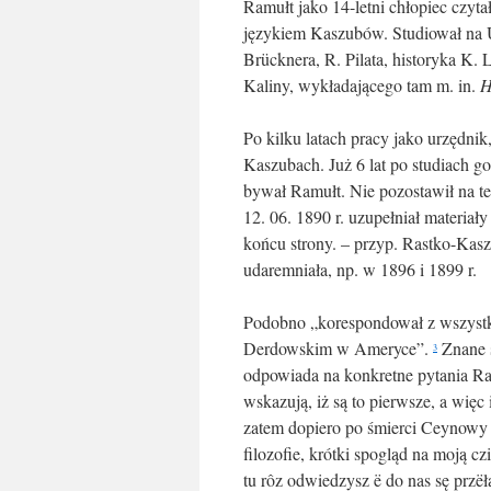
Ramułt jako 14-letni chłopiec czyta
językiem Kaszubów. Studiował na 
Brücknera, R. Pilata, historyka K. L
Kaliny, wykładającego tam m. in.
H
Po kilku latach pracy jako urzędni
Kaszubach. Już 6 lat po studiach g
bywał Ramułt. Nie pozostawił na te
12. 06. 1890 r. uzupełniał materiał
końcu strony. – przyp. Rastko-Kas
udaremniała, np. w 1896 i 1899 r.
Podobno „korespondował z wszystk
Derdowskim w Ameryce”.
Znane s
3
odpowiada na konkretne pytania R
wskazują, iż są to pierwsze, a więc
zatem dopiero po śmierci Ceynowy 
filozofie, krótki spogląd na moją c
tu rôz odwiedzysz ë do nas sę przëł