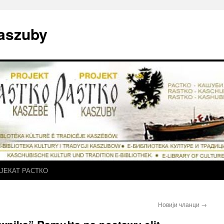
Kaszuby
ЈЕКАТ РАСТКО
Новији чланци
→